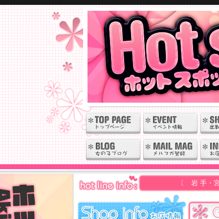
〔 岩 手・宮 城 の 