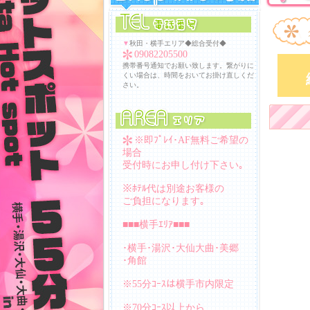
▼
秋田・横手エリア◆総合受付◆
09082205500
携帯番号通知でお願い致します。繋がりに
くい場合は、時間をおいてお掛け直しくだ
さい。
※即ﾌﾟﾚｲ･AF無料ご希望の
場合
受付時にお申し付け下さい｡
※ﾎﾃﾙ代は別途お客様の
ご負担になります｡
■■■横手ｴﾘｱ■■■
･横手･湯沢･大仙大曲･美郷
･角館
※55分ｺｰｽは横手市内限定
※70分ｺｰｽ以上から