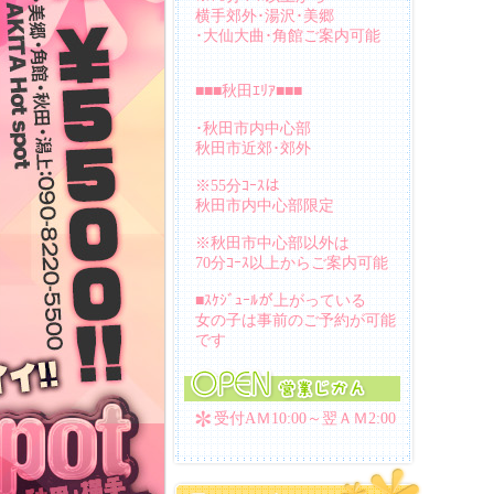
横手郊外･湯沢･美郷
･大仙大曲･角館ご案内可能
■■■秋田ｴﾘｱ■■■
･秋田市内中心部
秋田市近郊･郊外
※55分ｺｰｽは
秋田市内中心部限定
※秋田市中心部以外は
70分ｺｰｽ以上からご案内可能
■ｽｹｼﾞｭｰﾙが上がっている
女の子は事前のご予約が可能
です
受付AＭ10:00～翌ＡＭ2:00