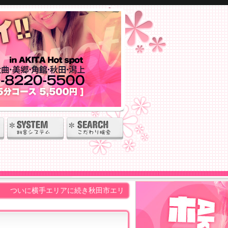
横手エリアに続き秋田市エリアへ ニューオープン!! もちろんすべて日本人