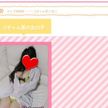
タイプ別検索： >>> コギャル系 [ 1名 ]
コギャル系の女の子