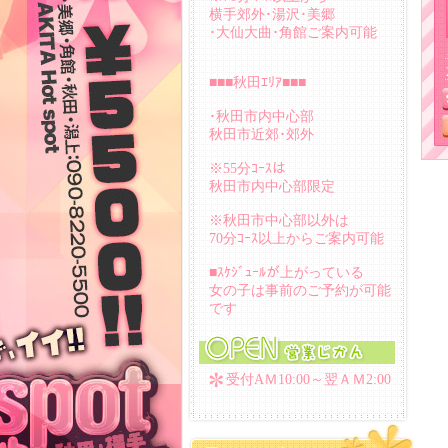
横手郊外･湯沢･美郷
･大仙大曲･角館ご案内可能
■■■秋田ｴﾘｱ■■■
･秋田市内中心部
秋田市近郊･郊外
※55分ｺｰｽは
秋田市内中心部限定
※秋田市中心部以外は
70分ｺｰｽ以上からご案内可能
■ｽｹｼﾞｭｰﾙが上がっている
女の子は事前のご予約が可能
です
受付AＭ10:00～翌ＡＭ2:00