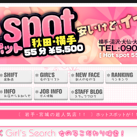
手・宮 城 の 超 人 気 店 ！！ 〕 ホットスポットが！！ ついに