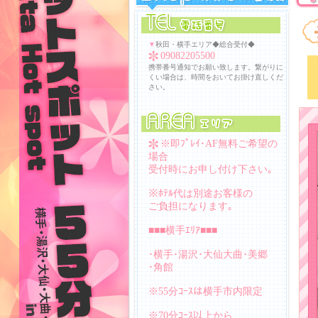
▼
秋田・横手エリア◆総合受付◆
09082205500
携帯番号通知でお願い致します。繋がりに
くい場合は、時間をおいてお掛け直しくだ
さい。
※即ﾌﾟﾚｲ･AF無料ご希望の
場合
受付時にお申し付け下さい｡
※ﾎﾃﾙ代は別途お客様の
ご負担になります｡
■■■横手ｴﾘｱ■■■
･横手･湯沢･大仙大曲･美郷
･角館
※55分ｺｰｽは横手市内限定
※70分ｺｰｽ以上から