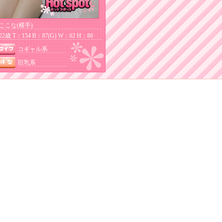
ここな(横手)
22歳 T：154 B：87(G) W：62 H：86
コギャル系
巨乳系